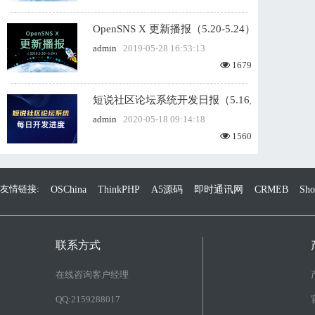
OpenSNS X 更新播报（5.20-5.24）
admin
2019-05-28 16:53:13
1679
短说社区论坛系统开发日报（5.16周六）
admin
2020-05-18 09:14:18
1560
友情链接:
OSChina
ThinkPHP
A5源码
即时通讯网
CRMEB
Sh
联系方式
在线咨询客户经理
QQ:2159288017