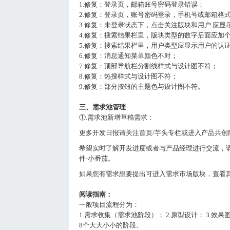
1.修复：登录页，邮箱账号密码登录错误；
2.修复：登录页，账号密码登录，手机号或邮箱格
3.修复：未登录状态下，点击关注版块和用户 应显
4.修复：搜索结果栏里，版块类型的数字后面应加
5.修复：搜索结果栏里，用户类型应显示用户的认
6.修复：消息通知菜单颜色不对；
7.修复：顶部导航栏分割线样式与设计图不符；
8.修复：热搜样式与设计图不符；
9.修复：部分按钮的主题色与设计图不符。
三、需求池管理
①.需求池新增草稿需求：
更多开发日报请关注首页/芋头专栏或进入产品共创
希望实时了解开发进度或者与产品经理进行交流，请找客服
件-小番茄。
如果您有需求想要提出可进入需求市场版块，查看其
阅读指南：
一般项目流程分为：
1.需求收集（需求池阶段）； 2.原型设计； 3.效果图
8个大大小小的阶段。