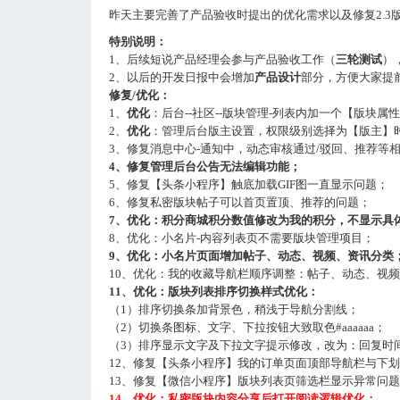
昨天主要完善了产品验收时提出的优化需求以及修复2.3
特别说明：
1、后续短说产品经理会参与产品验收工作（
三轮测试
）
2、以后的开发日报中会增加
产品设计
部分，方便大家提
修复/优化：
1、
优化
：后台--社区--版块管理-列表内加一个【版块属
2、
优化
：管理后台版主设置，权限级别选择为【版主】
3、修复消息中心-通知中，动态审核通过/驳回、推荐等
4、修复管理后台公告无法编辑功能；
5、修复【头条小程序】触底加载GIF图一直显示问题；
6、修复私密版块帖子可以首页置顶、推荐的问题；
7、优化：积分商城积分数值修改为我的积分，不显示具
8、优化：小名片-内容列表页不需要版块管理项目；
9、优化：小名片页面增加帖子、动态、视频、资讯分类
10、优化：我的收藏导航栏顺序调整：帖子、动态、视
11、优化：版块列表排序切换样式优化：
（1）排序切换条加背景色，稍浅于导航分割线；
（2）切换条图标、文字、下拉按钮大致取色#aaaaaa；
（3）排序显示文字及下拉文字提示修改，改为：回复时间
12、修复【头条小程序】我的订单页面顶部导航栏与下
13、修复【微信小程序】版块列表页筛选栏显示异常问
14、
优化：私密版块内容分享后打开阅读逻辑优化：