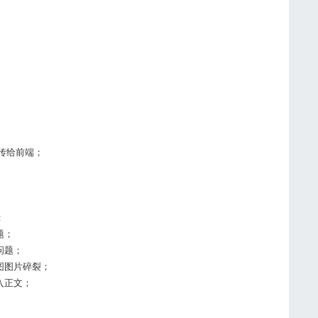
式传给前端；
；
题；
问题；
图图片碎裂；
入正文；