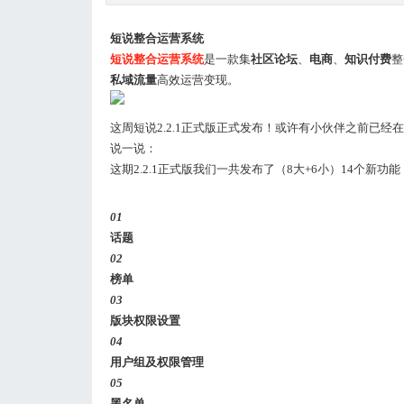
短说整合运营系统
短说整合运营系
统
是一款集
社区论坛
、
电商
、
知识付费
整
私域流量
高效运营变现。
这周短说2.2.1正式版正式发布！或许有小伙伴之前已经在2
说一说：
这期2.2.1正式版我们一共发布了（8大+6小）14个新功
01
话题
02
榜单
03
版块权限设置
04
用户组及权限管理
05
黑名单