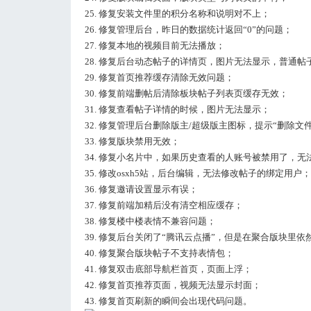
25. 修复安装文件里的积分名称和说明对不上；
26. 修复管理后台，昨日的数据统计返回“0”的问题；
27. 修复本地的视频目前无法播放；
28. 修复后台动态帖子的详情页，图片无法显示，普通帖
29. 修复首页推荐缓存清除无效问题；
30. 修复前端删帖后清除板块帖子列表页缓存无效；
31. 修复查看帖子详情的时候，图片无法显示；
32. 修复管理后台删除版主/超级版主图标，提示“删除文
33. 修复版块禁用无效；
34. 修复小名片中，如果历史查看的人账号被禁用了，
35. 修改osxh5站，后台编辑，无法修改帖子的绑定用户；
36. 修复邀请设置显示有误；
37. 修复前端加精后没有清空相应缓存；
38. 修复楼中楼表情不兼容问题；
39. 修复后台关闭了“腾讯云点播”，但是在聚合版块里
40. 修复聚合版块帖子不支持表情包；
41. 修复双击底部导航栏首页，页面上浮；
42. 修复首页推荐页面，视频无法显示封面；
43. 修复首页刷新的瞬间会出现代码问题。