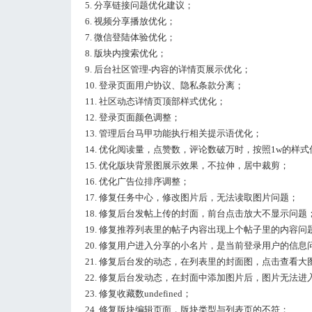
5. 分享链接问题优化建议；
6. 视频分享播放优化；
7. 微信登陆体验优化；
8. 版块内搜索优化；
9. 后台社区管理-内容的详情页展示优化；
10. 登录页面用户协议、隐私条款分离；
11. 社区动态详情页顶部样式优化；
12. 登录页面颜色调整；
13. 管理后台马甲功能执行相关提示语优化；
14. 优化阅读量，点赞数，评论数破万时，按照1w的样
15. 优化版块背景图展示效果，不拉伸，居中裁剪；
16. 优化广告位排序调整；
17. 修复任务中心，修改图片后，无法读取图片问题；
18. 修复后台发帖上传的封面，前台点击放大不显示问题
19. 修复推荐列表里的帖子内容出现上个帖子里的内容问
20. 修复用户进入分享的小名片，是当前登录用户的信息
21. 修复后台发的动态，在列表里的封面图，点击查看大
22. 修复后台发动态，在封面中添加图片后，图片无法进
23. 修复收藏数undefined；
24. 修复版块编辑页面，版块类型与列表页的不符；