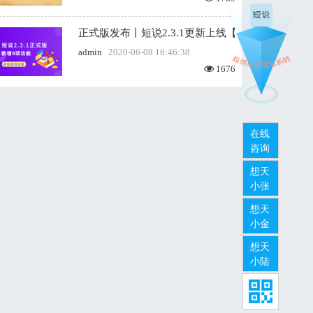
正式版发布丨短说2.3.1更新上线【新增禁言管理
admin
2020-06-08 16:46:38
1676
在线
咨询
想天
小张
想天
小金
想天
小陆